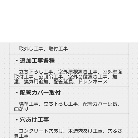
・
新規エアコン工事
2,2kw～2,8kw、2,8kw～6,3kw、パッケージエア
コン、マルチエアコン、窓用エアコン、隠ぺい配
管工事
・
中古エアコン工事
取外し工事、取付工事
・
追加工事各種
立ち下ろし工事、室外屋根置き工事、室外壁面
取付工事、公団吊工事、室外２段置き工事、加
湿、換気用追加、配管延長、ドレンホース
・
配管カバー取付
標準工事、立ち下ろし工事、配管カバー延長、
曲がり
・
穴あけ工事
コンクリート穴あけ、木造穴あけ工事、穴ふさ
ぎ工事