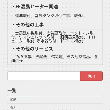
・
FF温風ヒーター関連
標準取付、室外タンク取付工事、取外し
・
その他の工事
食器洗い機取付、換気扇取付、ホットマン取
付、ウォシュレット取付 、照明器具取付、ＩＨ
ヒーター取付 浄水器取付、ドアホン取付
・
その他のサービス
TV,VTR等、洗濯機、PC関連、その他家電品、各
種点検
検
索:
一覧
HOME
Q&A